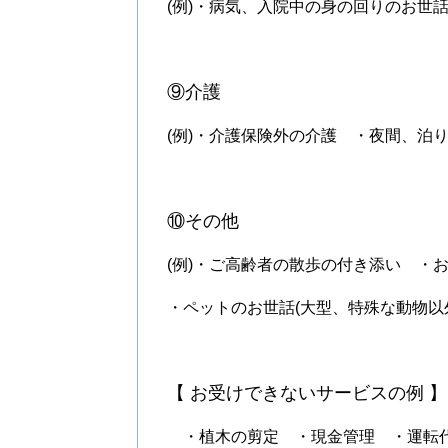
(例)・病気、入院中の身の回りのお世
⑨介護
(例)・介護保険外の介護 ・夜間、泊
⑩その他
(例)・ご高齢者の散歩の付き添い ・
・ペットのお世話(大型、特殊な動物以
【 お受けできないサービスの例 】
・植木の剪定 ・現金管理 ・運転