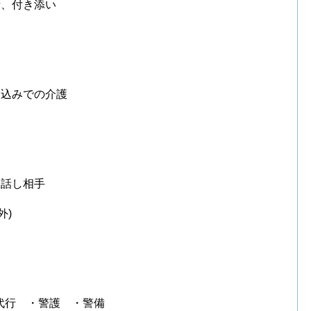
話、付き添い
り込みでの介護
お話し相手
外)
代行 ・警護 ・警備